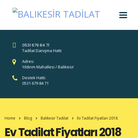
0531 679 84 71
Tadilat Danışma Hattı
Adres:
Yıldırım Mahallesi / Balıkesir
Destek Hattı:
0531 679 84 71
Home
Blog
Balıkesir Tadilat
Ev Tadilat Fiyatları 2018
Ev Tadilat Fiyatları 2018